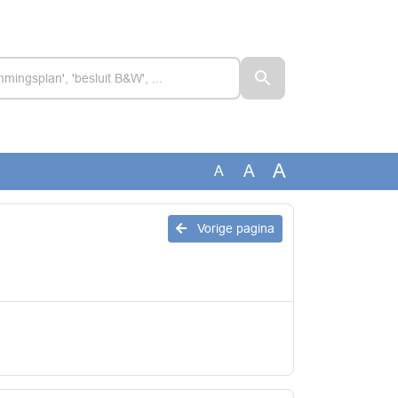
A
A
A
Vorige pagina