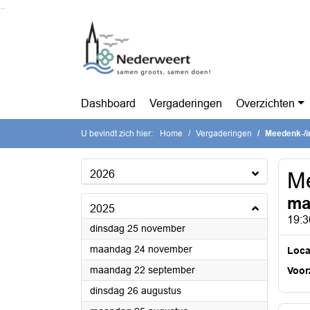
Ga naar de inhoud van deze pagina
Ga naar het zoeken
Ga naar het menu
Dashboard
Vergaderingen
Overzichten
U bevindt zich hier:
Home
Vergaderingen
Meedenk-/i
2026
Me
ma
2025
19:3
2025
dinsdag 25 november
2025
maandag 24 november
Loca
2025
maandag 22 september
Voorz
2025
dinsdag 26 augustus