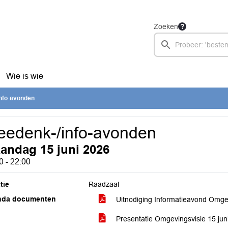
Zoeken
Wie is wie
nfo-avonden
edenk-/info-avonden
andag 15 juni 2026
0 - 22:00
tie
Raadzaal
nda documenten
Uitnodiging Informatieavond Omgev
Presentatie Omgevingsvisie 15 ju