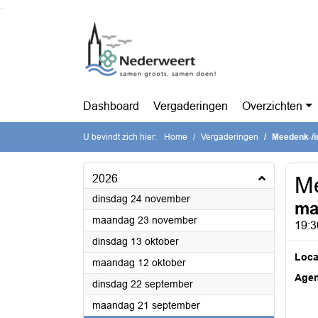
Ga naar de inhoud van deze pagina
Ga naar het zoeken
Ga naar het menu
Dashboard
Vergaderingen
Overzichten
U bevindt zich hier:
Home
Vergaderingen
Meedenk-/i
2026
Me
2026
dinsdag 24 november
ma
2026
maandag 23 november
19:3
2026
dinsdag 13 oktober
Loca
2026
maandag 12 oktober
Age
2026
dinsdag 22 september
2026
maandag 21 september