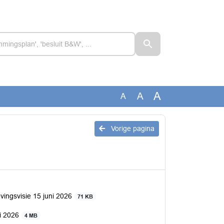
A
A
A
Vorige pagina
ingsvisie 15 juni 2026
71 KB
ni 2026
4 MB