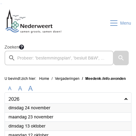
Ga naar de inhoud van deze pagina
Ga naar het zoeken
Ga naar het menu
Menu
Zoeken
U bevindt zich hier:
Home
Vergaderingen
Meedenk-/info-avonden
A
A
A
2026
2026
dinsdag 24 november
2026
maandag 23 november
2026
dinsdag 13 oktober
2026
maandag 12 oktober