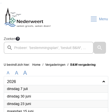
Ga naar de inhoud van deze pagina
Ga naar het zoeken
Ga naar het menu
Menu
Zoeken
U bevindt zich hier:
Home
Vergaderingen
B&W vergadering
A
A
A
2026
2026
dinsdag 7 juli
2026
dinsdag 30 juni
2026
dinsdag 23 juni
2026
maandag 15 juni