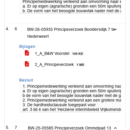
Principemedewerking verleend aan omvorming naar een bu
a. Er op eigen (agrarische) gronden een 50m spuitvrije z
b. De vorm van het beoogde bouwvlak nader met de geme
6
BW-26-05935 Principeverzoek Booldersdijk 7 te
Nederweert
Bijlagen
1_A_B&W Voorstel
108 KB
2_A_Principeverzoek
1 MB
Besluit
1. Principemedewerking verleend aan omvorming naar een
a. Er op eigen (agrarische) gronden een 50m spuitvrije z
b de vorm van het beoogde bouwvlak nader met de gemee
2. Principemedewerking verleend aan een grotere maxima
3. De hardheidsclausule toegepast voor
art. 3 lid 4 van het ‘Herziene interimbeleid Vrijkomende A
7
BW-25-05585 Principeverzoek Ommelpad 13