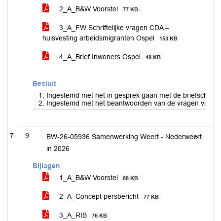
2_A_B&W Voorstel
77 KB
3_A_FW Schriftelijke vragen CDA –
huisvesting arbeidsmigranten Ospel
153 KB
4_A_Brief Inwoners Ospel
48 KB
Besluit
1. Ingestemd met het in gesprek gaan met de briefschrijve
2. Ingestemd met het beantwoorden van de vragen via bij
9
BW-26-05936 Samenwerking Weert - Nederweert
in 2026
Bijlagen
1_A_B&W Voorstel
88 KB
2_A_Concept persbericht
77 KB
3_A_RIB
76 KB