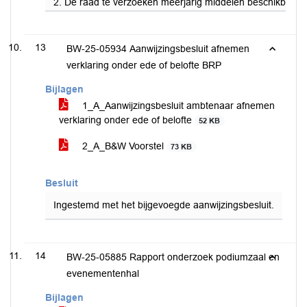
2. De raad te verzoeken meerjarig middelen beschikbaar te 
13
BW-25-05934 Aanwijzingsbesluit afnemen
verklaring onder ede of belofte BRP
Bijlagen
1_A_Aanwijzingsbesluit ambtenaar afnemen
verklaring onder ede of belofte
52 KB
2_A_B&W Voorstel
73 KB
Besluit
Ingestemd met het bijgevoegde aanwijzingsbesluit.
14
BW-25-05885 Rapport onderzoek podiumzaal en
evenementenhal
Bijlagen