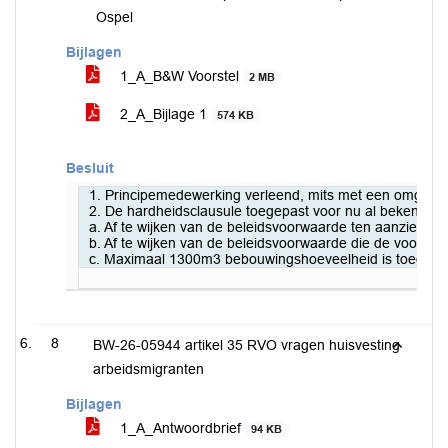
Ospel
Bijlagen
1_A_B&W Voorstel
2 MB
2_A_Bijlage 1
574 KB
Besluit
1. Principemedewerking verleend, mits met een omgeving
2. De hardheidsclausule toegepast voor nu al bekend zijn
a. Af te wijken van de beleidsvoorwaarde ten aanzien v
b. Af te wijken van de beleidsvoorwaarde die de voortzett
c. Maximaal 1300m3 bebouwingshoeveelheid is toegestaa
8
BW-26-05944 artikel 35 RVO vragen huisvesting
arbeidsmigranten
Bijlagen
1_A_Antwoordbrief
94 KB