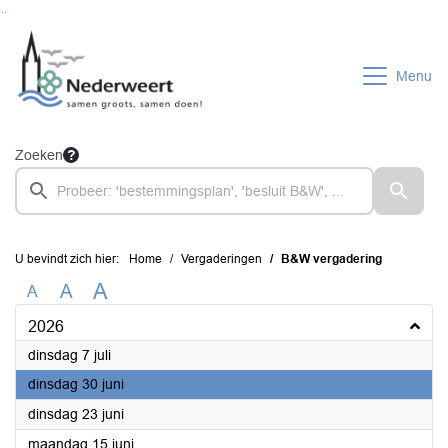
Ga naar de inhoud van deze pagina
Ga naar het zoeken
Ga naar het menu
Menu
Zoeken
U bevindt zich hier:
Home
Vergaderingen
B&W vergadering
A
A
A
2026
2026
dinsdag 7 juli
2026
dinsdag 30 juni
2026
dinsdag 23 juni
2026
maandag 15 juni