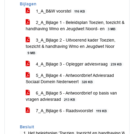
Bijlagen
1_A_B&W voorstel
116 KB
2_A_Bijlage 1 - Beleidsplan Toezien, toezicht &
handhaving Wmo en Jeugdwet Noord- en
3 MB
3_A_Bijlage 2 - Uitvoerend kader Toezien,
toezicht & handhaving Wmo en Jeugdwet Noor
9 MB
4_A_Bijlage 3 - Oplegger adviesvraag
239 KB
5_A_Bijlage 4 - Antwoordbrief Adviesraad
Sociaal Domein Nederweert
320 KB
6_A_Bijlage 5 - Antwoordbrief op basis van
vragen adviesraad
213 KB
7_A_Bijlage 6 - Raadsvoorstel
119 KB
Besluit
1. Het beleidsplan ‘Toezien, toezicht en handhaving Wm