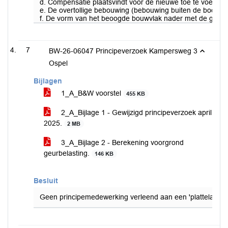
d. Compensatie plaatsvindt voor de nieuwe toe te voegen w
e. De overtollige bebouwing (bebouwing buiten de boogde
f. De vorm van het beoogde bouwvlak nader met de geme
7
BW-26-06047 Principeverzoek Kampersweg 3
Ospel
Bijlagen
1_A_B&W voorstel
455 KB
2_A_Bijlage 1 - Gewijzigd principeverzoek april
2025.
2 MB
3_A_Bijlage 2 - Berekening voorgrond
geurbelasting.
146 KB
Besluit
Geen principemedewerking verleend aan een 'plattelandsw