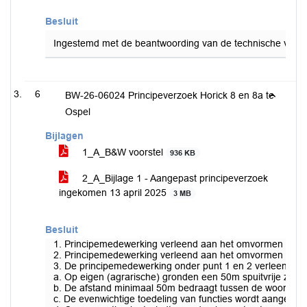
Besluit
Ingestemd met de beantwoording van de technische vrage
6
BW-26-06024 Principeverzoek Horick 8 en 8a te
Ospel
Bijlagen
1_A_B&W voorstel
936 KB
2_A_Bijlage 1 - Aangepast principeverzoek
ingekomen 13 april 2025
3 MB
Besluit
1. Principemedewerking verleend aan het omvormen en spl
2. Principemedewerking verleend aan het omvormen van de
3. De principemedewerking onder punt 1 en 2 verleend on
a. Op eigen (agrarische) gronden een 50m spuitvrije zon
b. De afstand minimaal 50m bedraagt tussen de woonfunct
c. De evenwichtige toedeling van functies wordt aangeto