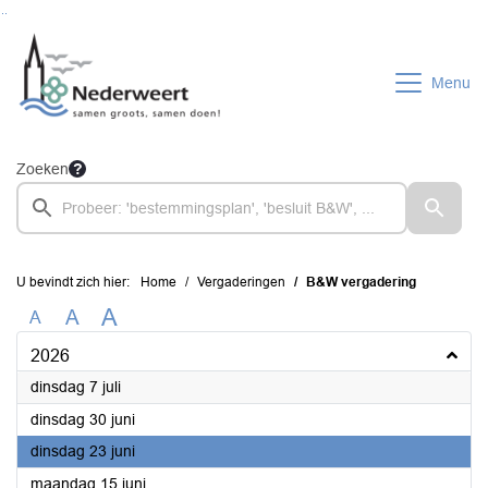
Ga naar de inhoud van deze pagina
Ga naar het zoeken
Ga naar het menu
Menu
Zoeken
U bevindt zich hier:
Home
Vergaderingen
B&W vergadering
A
A
A
2026
2026
dinsdag 7 juli
2026
dinsdag 30 juni
2026
dinsdag 23 juni
2026
maandag 15 juni