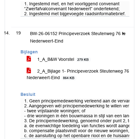
1. Ingestemd met, en het voorliggend convenant
“Zwerfafvalconvenant Nederweert” ondertekend;
2. Ingestemd met bijgevoegde raadsinformatiebrief.
19
BW-26-06152 Principeverzoek Steutenweg 76 te
Nederweert-Eind
Bijlagen
1_A_B&W Voorstel
279 KB
2_A_Bijlage 1- Principeverzoek Steutenweg 76
Nederweert-Eind
864 KB
Besluit
1. Geen principemedewerking verleend aan de vervangend
2. Aangegeven wél principemedewerking te willen verlen
- twee vrijstaande woningen; of
- drie woningen in één bouwmassa in stijl van een langgeve
3. De principemedewerking, genoemd onder punt 2, te ver
a. de evenwichtige toedeling van functies wordt aangeto
b. compensatie plaatsvindt voor de nieuwe woningen, volg
c. de aansluiting op het openbare riool en de huisaanslui