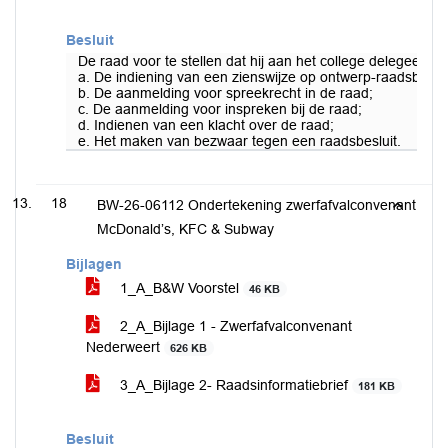
Besluit
De raad voor te stellen dat hij aan het college delegeert
a. De indiening van een zienswijze op ontwerp-raadsbeslui
b. De aanmelding voor spreekrecht in de raad;
c. De aanmelding voor inspreken bij de raad;
d. Indienen van een klacht over de raad;
e. Het maken van bezwaar tegen een raadsbesluit.
18
BW-26-06112 Ondertekening zwerfafvalconvenant
McDonald’s, KFC & Subway
Bijlagen
1_A_B&W Voorstel
46 KB
2_A_Bijlage 1 - Zwerfafvalconvenant
Nederweert
626 KB
3_A_Bijlage 2- Raadsinformatiebrief
181 KB
Besluit