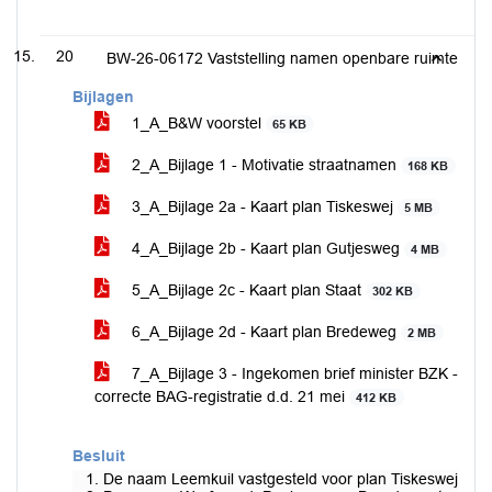
20
BW-26-06172 Vaststelling namen openbare ruimte
Bijlagen
1_A_B&W voorstel
65 KB
2_A_Bijlage 1 - Motivatie straatnamen
168 KB
3_A_Bijlage 2a - Kaart plan Tiskeswej
5 MB
4_A_Bijlage 2b - Kaart plan Gutjesweg
4 MB
5_A_Bijlage 2c - Kaart plan Staat
302 KB
6_A_Bijlage 2d - Kaart plan Bredeweg
2 MB
7_A_Bijlage 3 - Ingekomen brief minister BZK -
correcte BAG-registratie d.d. 21 mei
412 KB
Besluit
1. De naam Leemkuil vastgesteld voor plan Tiskeswej;