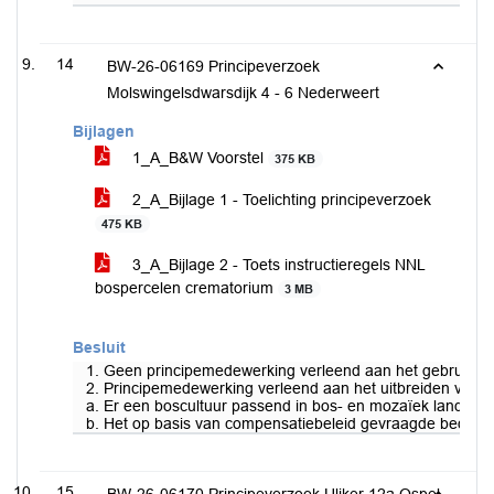
14
BW-26-06169 Principeverzoek
Molswingelsdwarsdijk 4 - 6 Nederweert
Bijlagen
1_A_B&W Voorstel
375 KB
2_A_Bijlage 1 - Toelichting principeverzoek
475 KB
3_A_Bijlage 2 - Toets instructieregels NNL
bospercelen crematorium
3 MB
Besluit
1. Geen principemedewerking verleend aan het gebruiken v
2. Principemedewerking verleend aan het uitbreiden van 
a. Er een boscultuur passend in bos- en mozaïek landscha
b. Het op basis van compensatiebeleid gevraagde bedrag 
15