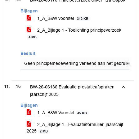
BW-26-06170 Principeverzoek Uliker 12a Ospel
Bijlagen
1_A_B&W voorstel
312 KB
2_A_Bijlage 1 - Toelichting principeverzoek
4 MB
Besluit
Geen principemedewerking verleend aan het gebruiken van
16
BW-26-06136 Evaluatie prestatieafspraken
jaarschijf 2025
Bijlagen
1_A_B&W Voorstel
45 KB
2_A_Bijlage 1 - Evaluatieformulier, jaarschijf
2025
2 MB