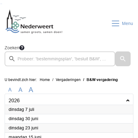
Ga naar de inhoud van deze pagina
Ga naar het zoeken
Ga naar het menu
Menu
Zoeken
U bevindt zich hier:
Home
Vergaderingen
B&W vergadering
A
A
A
2026
2026
dinsdag 7 juli
2026
dinsdag 30 juni
2026
dinsdag 23 juni
2026
maandag 15 juni