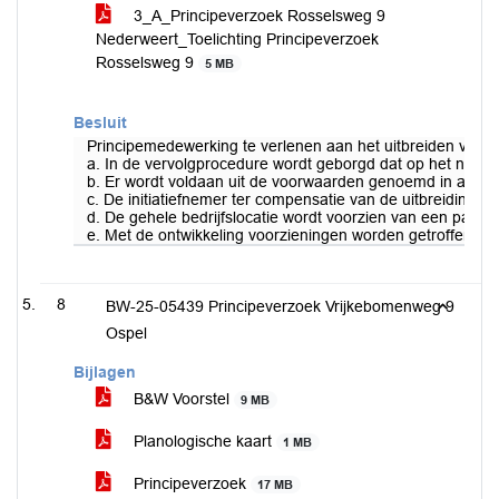
3_A_Principeverzoek Rosselsweg 9
Nederweert_Toelichting Principeverzoek
Rosselsweg 9
5 MB
Besluit
Principemedewerking te verlenen aan het uitbreiden van h
a. In de vervolgprocedure wordt geborgd dat op het nieuwe
b. Er wordt voldaan uit de voorwaarden genoemd in artikel 
c. De initiatiefnemer ter compensatie van de uitbreiding e
d. De gehele bedrijfslocatie wordt voorzien van een passe
e. Met de ontwikkeling voorzieningen worden getroffen t
8
BW-25-05439 Principeverzoek Vrijkebomenweg 9
Ospel
Bijlagen
B&W Voorstel
9 MB
Planologische kaart
1 MB
Principeverzoek
17 MB