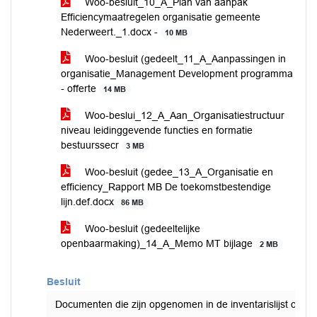
Woo-besluit_10_A_Plan van aanpak
Efficiencymaatregelen organisatie gemeente
Nederweert._1.docx -
10 MB
Woo-besluit (gedeelt_11_A_Aanpassingen in
organisatie_Management Development programma
- offerte
14 MB
Woo-beslui_12_A_Aan_Organisatiestructuur
niveau leidinggevende functies en formatie
bestuurssecr
3 MB
Woo-besluit (gedee_13_A_Organisatie en
efficiency_Rapport MB De toekomstbestendige
lijn.def.docx
86 MB
Woo-besluit (gedeeltelijke
openbaarmaking)_14_A_Memo MT bijlage
2 MB
Besluit
Documenten die zijn opgenomen in de inventarislijst ope