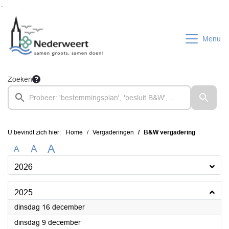
Ga naar de inhoud van deze pagina
Ga naar het zoeken
Ga naar het menu
Menu
Zoeken
U bevindt zich hier:
Home
Vergaderingen
B&W vergadering
A
A
A
2026
2025
2025
dinsdag 16 december
2025
dinsdag 9 december