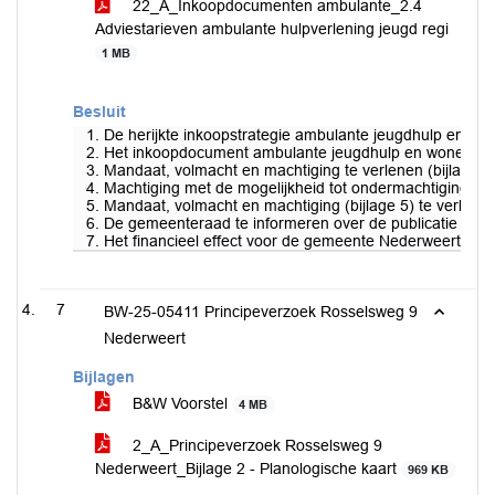
22_A_Inkoopdocumenten ambulante_2.4
Adviestarieven ambulante hulpverlening jeugd regi
1 MB
Besluit
1. De herijkte inkoopstrategie ambulante jeugdhulp en wo
2. Het inkoopdocument ambulante jeugdhulp en wonen Midde
3. Mandaat, volmacht en machtiging te verlenen (bijlag
4. Machtiging met de mogelijkheid tot ondermachtiging te
5. Mandaat, volmacht en machtiging (bijlage 5) te verle
6. De gemeenteraad te informeren over de publicatie van 
7. Het financieel effect voor de gemeente Nederweert te 
7
BW-25-05411 Principeverzoek Rosselsweg 9
Nederweert
Bijlagen
B&W Voorstel
4 MB
2_A_Principeverzoek Rosselsweg 9
Nederweert_Bijlage 2 - Planologische kaart
969 KB