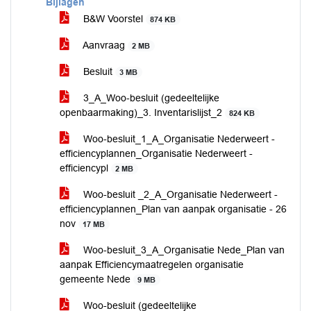
Bijlagen
B&W Voorstel
874 KB
Aanvraag
2 MB
Besluit
3 MB
3_A_Woo-besluit (gedeeltelijke
openbaarmaking)_3. Inventarislijst_2
824 KB
Woo-besluit_1_A_Organisatie Nederweert -
efficiencyplannen_Organisatie Nederweert -
efficiencypl
2 MB
Woo-besluit _2_A_Organisatie Nederweert -
efficiencyplannen_Plan van aanpak organisatie - 26
nov
17 MB
Woo-besluit_3_A_Organisatie Nede_Plan van
aanpak Efficiencymaatregelen organisatie
gemeente Nede
9 MB
Woo-besluit (gedeeltelijke