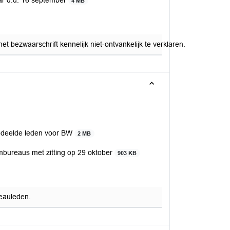
r d.d. 16 september
4 MB
 bezwaarschrift kennelijk niet-ontvankelijk te verklaren.
deelde leden voor BW
2 MB
reaus met zitting op 29 oktober
903 KB
eauleden.