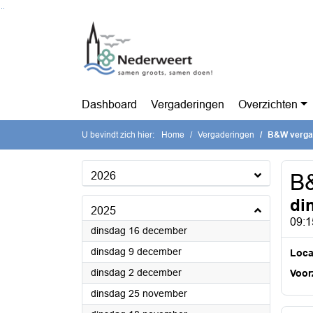
Ga naar de inhoud van deze pagina
Ga naar het zoeken
Ga naar het menu
Dashboard
Vergaderingen
Overzichten
U bevindt zich hier:
Home
Vergaderingen
B&W verga
2026
B
di
2025
09:1
2025
dinsdag 16 december
2025
dinsdag 9 december
Loca
2025
dinsdag 2 december
Voorz
2025
dinsdag 25 november