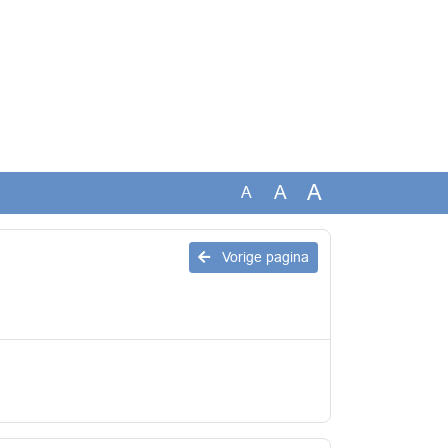
A
A
A
Vorige pagina