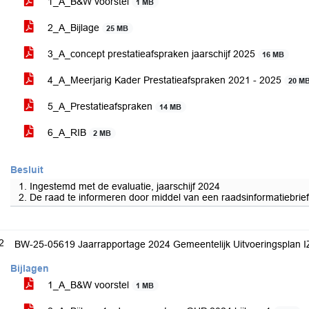
1_A_B&W voorstel
1 MB
2_A_Bijlage
25 MB
3_A_concept prestatieafspraken jaarschijf 2025
16 MB
4_A_Meerjarig Kader Prestatieafspraken 2021 - 2025
20 M
5_A_Prestatieafspraken
14 MB
6_A_RIB
2 MB
Besluit
1. Ingestemd met de evaluatie, jaarschijf 2024
2. De raad te informeren door middel van een raadsinformatiebrief
2
BW-25-05619 Jaarrapportage 2024 Gemeentelijk Uitvoeringsplan 
Bijlagen
1_A_B&W voorstel
1 MB