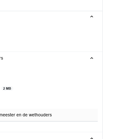
rs
s
2 MB
emeester en de wethouders