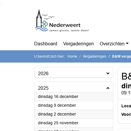
Ga naar de inhoud van deze pagina
Ga naar het zoeken
Ga naar het menu
Dashboard
Vergaderingen
Overzichten
U bevindt zich hier:
Home
Vergaderingen
B&W verga
2026
B
di
2025
09:1
2025
dinsdag 16 december
2025
dinsdag 9 december
Loca
2025
dinsdag 2 december
Voorz
2025
dinsdag 25 november