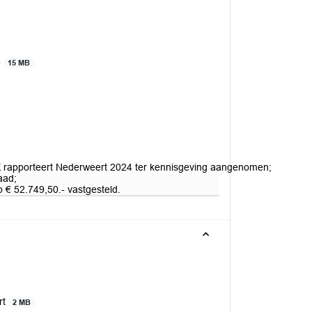
)
15 MB
CK rapporteert Nederweert 2024 ter kennisgeving aangenomen;
aad;
 € 52.749,50.- vastgesteld.
rt
2 MB