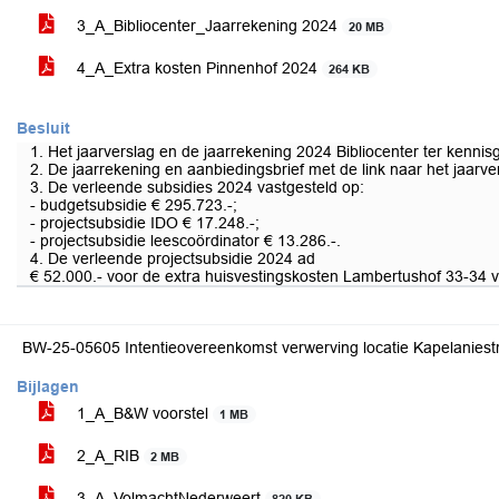
3_A_Bibliocenter_Jaarrekening 2024
20 MB
4_A_Extra kosten Pinnenhof 2024
264 KB
Besluit
1. Het jaarverslag en de jaarrekening 2024 Bibliocenter ter kenn
2. De jaarrekening en aanbiedingsbrief met de link naar het jaar
3. De verleende subsidies 2024 vastgesteld op:
- budgetsubsidie € 295.723.-;
- projectsubsidie IDO € 17.248.-;
- projectsubsidie leescoördinator € 13.286.-.
4. De verleende projectsubsidie 2024 ad
€ 52.000.- voor de extra huisvestingskosten Lambertushof 33-34 va
BW-25-05605 Intentieovereenkomst verwerving locatie Kapelaniest
Bijlagen
1_A_B&W voorstel
1 MB
2_A_RIB
2 MB
3_A_VolmachtNederweert