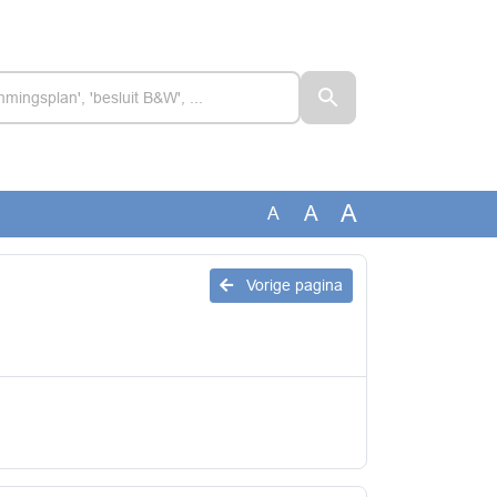
A
A
A
Vorige pagina