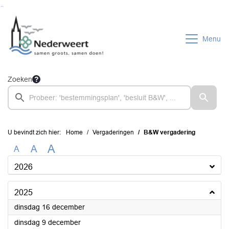
Ga naar de inhoud van deze pagina
Ga naar het zoeken
Ga naar het menu
Menu
Zoeken
U bevindt zich hier:
Home
Vergaderingen
B&W vergadering
A
A
A
2026
2025
2025
dinsdag 16 december
2025
dinsdag 9 december