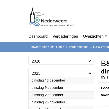
Ga naar de inhoud van deze pagina
Ga naar het zoeken
Ga naar het menu
Dashboard
Vergaderingen
Overzichten
U bevindt zich hier:
Home
Vergaderingen
B&W verga
2026
B
di
2025
09:1
2025
dinsdag 16 december
2025
dinsdag 9 december
Loca
2025
dinsdag 2 december
Voorz
2025
dinsdag 25 november