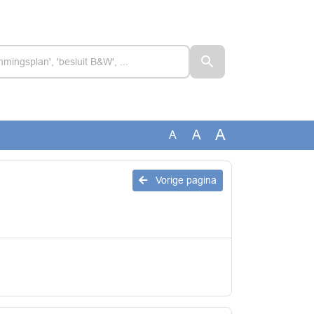
A
A
A
Vorige pagina