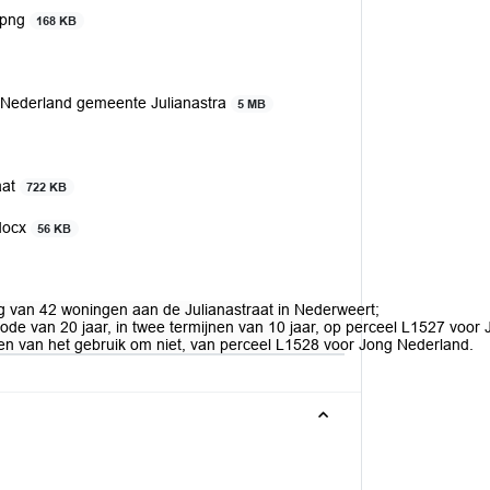
.png
168 KB
Nederland gemeente Julianastra
5 MB
aat
722 KB
.docx
56 KB
g van 42 woningen aan de Julianastraat in Nederweert;
riode van 20 jaar, in twee termijnen van 10 jaar, op perceel L1527 vo
en van het gebruik om niet, van perceel L1528 voor Jong Nederland.