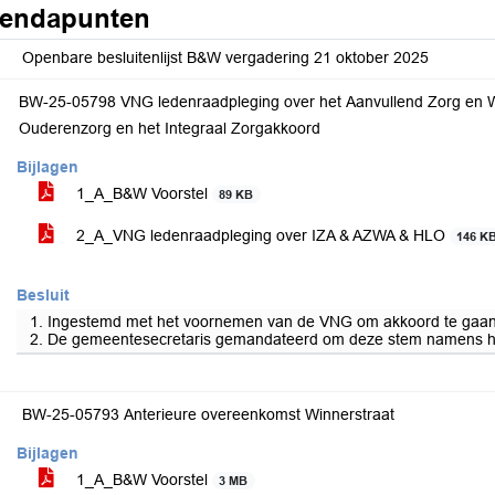
endapunten
Openbare besluitenlijst B&W vergadering 21 oktober 2025
BW-25-05798 VNG ledenraadpleging over het Aanvullend Zorg en We
Ouderenzorg en het Integraal Zorgakkoord
Bijlagen
1_A_B&W Voorstel
89 KB
2_A_VNG ledenraadpleging over IZA & AZWA & HLO
146 K
Besluit
1. Ingestemd met het voornemen van de VNG om akkoord te gaan 
2. De gemeentesecretaris gemandateerd om deze stem namens het c
BW-25-05793 Anterieure overeenkomst Winnerstraat
Bijlagen
1_A_B&W Voorstel
3 MB