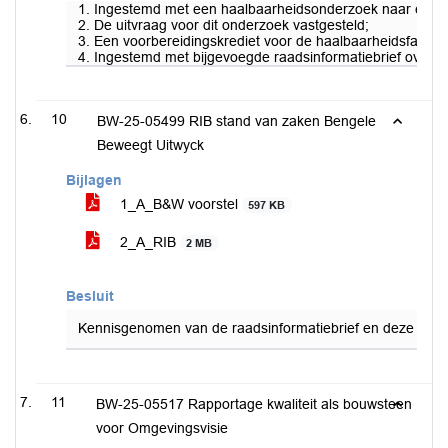
1. Ingestemd met een haalbaarheidsonderzoek naar een po
2. De uitvraag voor dit onderzoek vastgesteld;
3. Een voorbereidingskrediet voor de haalbaarheidsfase t
4. Ingestemd met bijgevoegde raadsinformatiebrief over he
10
BW-25-05499 RIB stand van zaken Bengele
Beweegt Uitwyck
Bijlagen
1_A_B&W voorstel
597 KB
2_A_RIB
2 MB
Besluit
Kennisgenomen van de raadsinformatiebrief en deze door
11
BW-25-05517 Rapportage kwaliteit als bouwsteen
voor Omgevingsvisie