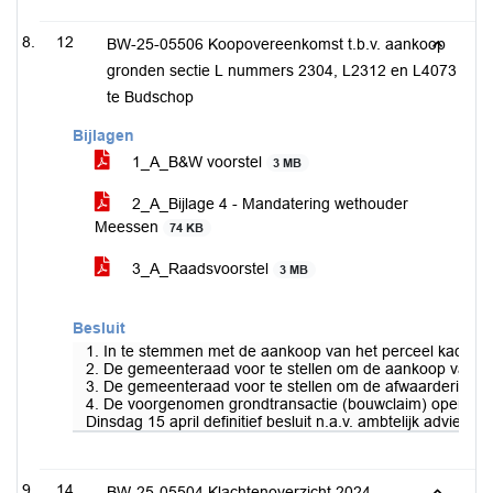
12
BW-25-05506 Koopovereenkomst t.b.v. aankoop
gronden sectie L nummers 2304, L2312 en L4073
te Budschop
Bijlagen
1_A_B&W voorstel
3 MB
2_A_Bijlage 4 - Mandatering wethouder
Meessen
74 KB
3_A_Raadsvoorstel
3 MB
Besluit
1. In te stemmen met de aankoop van het perceel kadast
2. De gemeenteraad voor te stellen om de aankoop van de g
3. De gemeenteraad voor te stellen om de afwaardering te
4. De voorgenomen grondtransactie (bouwclaim) openbaar t
Dinsdag 15 april definitief besluit n.a.v. ambtelijk advies.
14
BW-25-05504 Klachtenoverzicht 2024