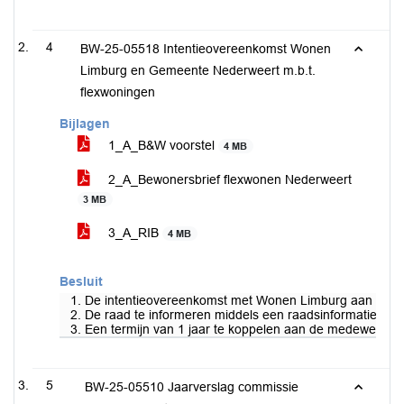
4
BW-25-05518 Intentieovereenkomst Wonen
Limburg en Gemeente Nederweert m.b.t.
flexwoningen
Bijlagen
1_A_B&W voorstel
4 MB
2_A_Bewonersbrief flexwonen Nederweert
3 MB
3_A_RIB
4 MB
Besluit
1. De intentieovereenkomst met Wonen Limburg aan te gaan
2. De raad te informeren middels een raadsinformatiebrief
3. Een termijn van 1 jaar te koppelen aan de medewerking
5
BW-25-05510 Jaarverslag commissie