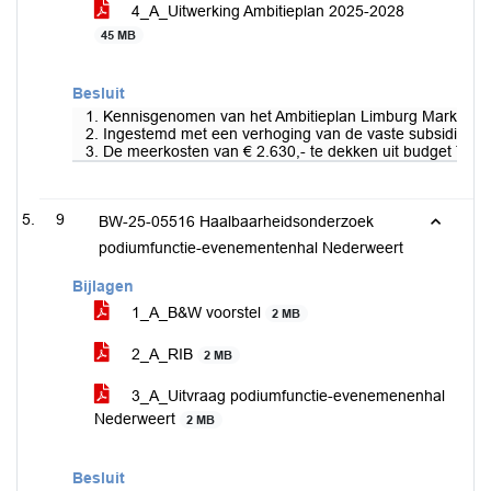
4_A_Uitwerking Ambitieplan 2025-2028
45 MB
Besluit
1. Kennisgenomen van het Ambitieplan Limburg Marketin
2. Ingestemd met een verhoging van de vaste subsidiebij
3. De meerkosten van € 2.630,- te dekken uit budget Toer
9
BW-25-05516 Haalbaarheidsonderzoek
podiumfunctie-evenementenhal Nederweert
Bijlagen
1_A_B&W voorstel
2 MB
2_A_RIB
2 MB
3_A_Uitvraag podiumfunctie-evenemenenhal
Nederweert
2 MB
Besluit