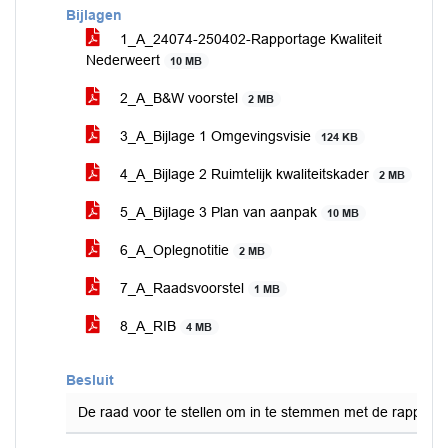
Bijlagen
1_A_24074-250402-Rapportage Kwaliteit
Nederweert
10 MB
2_A_B&W voorstel
2 MB
3_A_Bijlage 1 Omgevingsvisie
124 KB
4_A_Bijlage 2 Ruimtelijk kwaliteitskader
2 MB
5_A_Bijlage 3 Plan van aanpak
10 MB
6_A_Oplegnotitie
2 MB
7_A_Raadsvoorstel
1 MB
8_A_RIB
4 MB
Besluit
De raad voor te stellen om in te stemmen met de rapporta