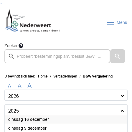
Ga naar de inhoud van deze pagina
Ga naar het zoeken
Ga naar het menu
Menu
Zoeken
U bevindt zich hier:
Home
Vergaderingen
B&W vergadering
A
A
A
2026
2025
2025
dinsdag 16 december
2025
dinsdag 9 december