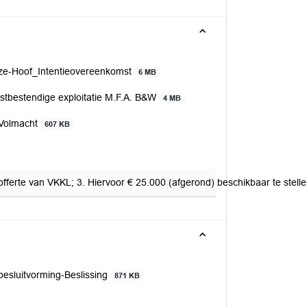
aze-Hoof_Intentieovereenkomst
6 MB
bestendige exploitatie M.F.A. B&W
4 MB
_Volmacht
607 KB
offerte van VKKL; 3. Hiervoor € 25.000 (afgerond) beschikbaar te ste
besluitvorming-Beslissing
871 KB