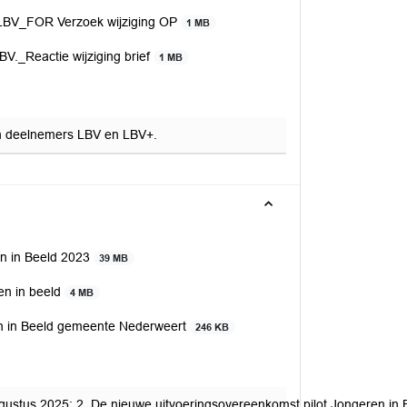
 LBV_FOR Verzoek wijziging OP
1 MB
V._Reactie wijziging brief
1 MB
an deelnemers LBV en LBV+.
en in Beeld 2023
39 MB
ren in beeld
4 MB
ren in Beeld gemeente Nederweert
246 KB
 augustus 2025; 2. De nieuwe uitvoeringsovereenkomst pilot Jongeren 