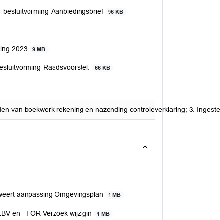
 besluitvorming-Aanbiedingsbrief
96 KB
ning 2023
9 MB
esluitvorming-Raadsvoorstel.
66 KB
den van boekwerk rekening en nazending controleverklaring; 3. Ingest
weert aanpassing Omgevingsplan
1 MB
LBV en _FOR Verzoek wijzigin
1 MB