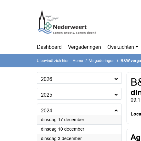
Ga naar de inhoud van deze pagina
Ga naar het zoeken
Ga naar het menu
Dashboard
Vergaderingen
Overzichten
U bevindt zich hier:
Home
Vergaderingen
B&W verga
2026
B
di
2025
09:1
2024
Loca
2024
dinsdag 17 december
2024
dinsdag 10 december
Ag
2024
dinsdag 3 december