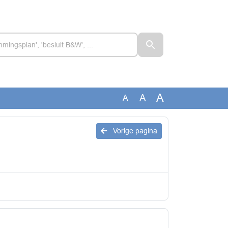
A
A
A
Vorige pagina