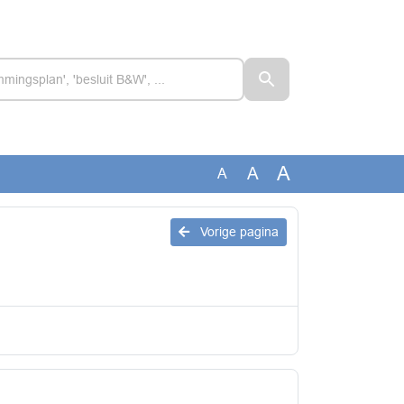
A
A
A
Vorige pagina