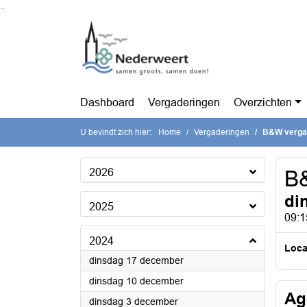
Ga naar de inhoud van deze pagina
Ga naar het zoeken
Ga naar het menu
Dashboard
Vergaderingen
Overzichten
U bevindt zich hier:
Home
Vergaderingen
B&W verga
2026
B
di
2025
09:1
2024
Loca
2024
dinsdag 17 december
2024
dinsdag 10 december
Ag
2024
dinsdag 3 december