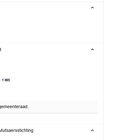
d
1 MB
 gemeenteraad.
Mutsaersstichting