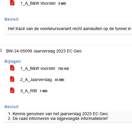
1_A_B&W Voorstel
9 MB
Besluit
Het tracé van de voorkeursvariant recht aansluiten op de tunnel in
0
BW-24-05099 Jaarverslag 2023 EC Geo
Bijlagen
1_A_B&W voorstel
782 KB
2_A_Jaarverslag
45 MB
3_A_RIB
1 MB
Besluit
1. Kennis genomen van het jaarverslag 2023 EC Geo;
2. De raad informeren via bijgevoegde informatiebrief