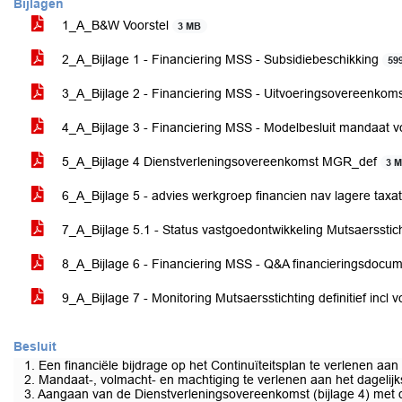
Bijlagen
1_A_B&W Voorstel
3 MB
2_A_Bijlage 1 - Financiering MSS - Subsidiebeschikking
59
3_A_Bijlage 2 - Financiering MSS - Uitvoeringsovereenkom
4_A_Bijlage 3 - Financiering MSS - Modelbesluit mandaat 
5_A_Bijlage 4 Dienstverleningsovereenkomst MGR_def
3 
6_A_Bijlage 5 - advies werkgroep financien nav lagere tax
7_A_Bijlage 5.1 - Status vastgoedontwikkeling Mutsaerssti
8_A_Bijlage 6 - Financiering MSS - Q&A financieringsdocu
9_A_Bijlage 7 - Monitoring Mutsaersstichting definitief incl 
Besluit
1. Een financiële bijdrage op het Continuïteitsplan te verlenen aa
2. Mandaat-, volmacht- en machtiging te verlenen aan het dageli
3. Aangaan van de Dienstverleningsovereenkomst (bijlage 4) met 