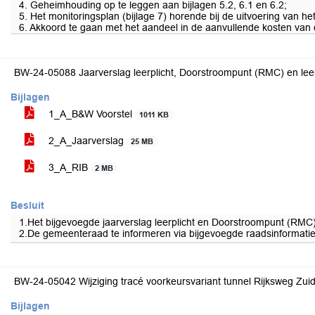
4. Geheimhouding op te leggen aan bijlagen 5.2, 6.1 en 6.2;
5. Het monitoringsplan (bijlage 7) horende bij de uitvoering van het 
6. Akkoord te gaan met het aandeel in de aanvullende kosten van 
BW-24-05088 Jaarverslag leerplicht, Doorstroompunt (RMC) en lee
Bijlagen
1_A_B&W Voorstel
1011 KB
2_A_Jaarverslag
25 MB
3_A_RIB
2 MB
Besluit
1.Het bijgevoegde jaarverslag leerplicht en Doorstroompunt (RMC) 
2.De gemeenteraad te informeren via bijgevoegde raadsinformatie
BW-24-05042 Wijziging tracé voorkeursvariant tunnel Rijksweg Zuid
Bijlagen