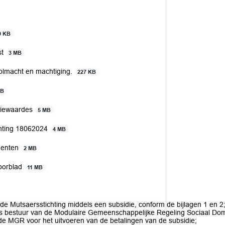
9 KB
st
3 MB
volmacht en machtiging.
227 KB
MB
atiewaardes
5 MB
chting 18062024
4 MB
menten
2 MB
voorblad
11 MB
n de Mutsaersstichting middels een subsidie, conform de bijlagen 1 en 2
jks bestuur van de Modulaire Gemeenschappelijke Regeling Sociaal Dom
de MGR voor het uitvoeren van de betalingen van de subsidie;